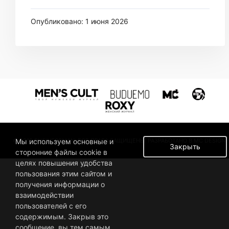
Опубликовано: 1 июня 2026
© 2019 BUSINESSMAN. ВСЕ ПРАВА ЗАЩИЩЕНЫ. РАЗРАБОТАНО В MC DESIGN.
Мы используем основные и
Закрыть
сторонние файлы cookie в
целях повышения удобства
пользования этим сайтом и
получения информации о
взаимодействии
пользователей с его
содержимым. Закрыв это
сообщение, вы тем самым