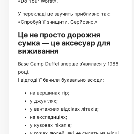
«Do Your Worst».
У перекладі це звучить приблизно так:
«Спробуй її знищити. Серйозно.»
Це не просто дорожня
сумка — це аксесуар для
виживання
Base Camp Duffel вперше з’явилася у 1986
році.
І відтоді її бачили буквально всюди:
на вершинах гір;
у джунглях;
у вантажних відсіках літаків;
на експедиціях;
у кузовах пікапів;
у руках людей, які не сидять на місці.