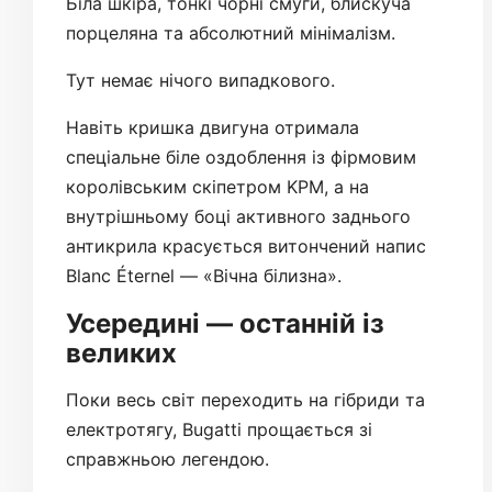
Біла шкіра, тонкі чорні смуги, блискуча
порцеляна та абсолютний мінімалізм.
Тут немає нічого випадкового.
Навіть кришка двигуна отримала
спеціальне біле оздоблення із фірмовим
королівським скіпетром KPM, а на
внутрішньому боці активного заднього
антикрила красується витончений напис
Blanc Éternel — «Вічна білизна».
Усередині — останній із
великих
Поки весь світ переходить на гібриди та
електротягу, Bugatti прощається зі
справжньою легендою.