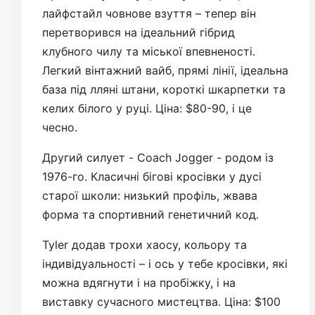
лайфстайл човнове взуття – тепер він
перетворився на ідеальний гібрид
клубного чилу та міської впевненості.
Легкий вінтажний вайб, прямі лінії, ідеальна
база під лляні штани, короткі шкарпетки та
келих білого у руці. Ціна: $80-90, і це
чесно.
Другий силует - Coach Jogger - родом із
1976-го. Класичні бігові кросівки у дусі
старої школи: низький профіль, жвава
форма та спортивний генетичний код.
Tyler додав трохи хаосу, кольору та
індивідуальності – і ось у тебе кросівки, які
можна вдягнути і на пробіжку, і на
виставку сучасного мистецтва. Ціна: $100