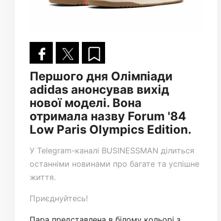
Першого дня Олімпіади
adidas анонсував вихід
нової моделі. Вона
отримала назву Forum '84
Low Paris Olympics Еdition.
У
Telegram-каналі
BUSINESSMAN ділиться
останніми новинами про багате та успішне
життя.
Приєднуйтесь!
Пара представлена ​​в білому кольорі з