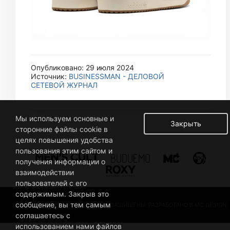
Опубликовано: 29 июля 2024
Источник:
BUSINESSMAN - ДЕЛОВОЙ
СЕТЕВОЙ ЖУРНАЛ
Мы используем основные и
Закрыть
сторонние файлы cookie в
целях повышения удобства
пользования этим сайтом и
получения информации о
взаимодействии
пользователей с его
содержимым. Закрыв это
сообщение, вы тем самым
© 2019 BUSINESSMAN. ВСЕ ПРАВА ЗАЩИЩЕНЫ. РАЗРАБОТАНО В MC DESIGN.
соглашаетесь с
использованием нами файлов