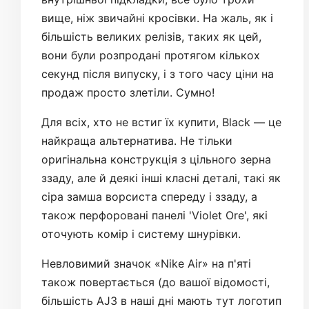
вище, ніж звичайні кросівки. На жаль, як і
більшість великих релізів, таких як цей,
вони були розпродані протягом кількох
секунд після випуску, і з того часу ціни на
продаж просто злетіли. Сумно!
Для всіх, хто не встиг їх купити, Black — це
найкраща альтернатива. Не тільки
оригінальна конструкція з цільного зерна
ззаду, але й деякі інші класні деталі, такі як
сіра замша ворсиста спереду і ззаду, а
також перфоровані панелі 'Violet Ore', які
оточують комір і систему шнурівки.
Невловимий значок «Nike Air» на п'яті
також повертається (до вашої відомості,
більшість AJ3 в наші дні мають тут логотип