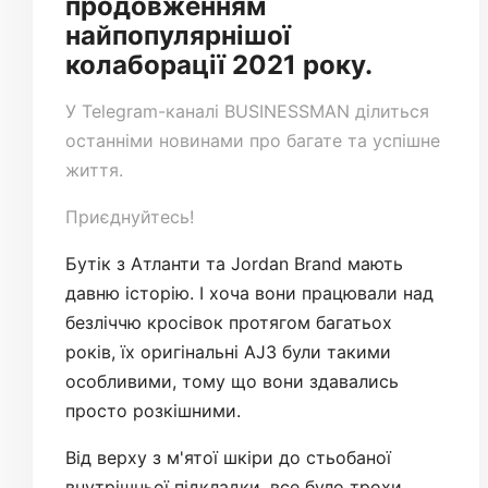
продовженням
найпопулярнішої
колаборації 2021 року.
У
Telegram-каналі
BUSINESSMAN ділиться
останніми новинами про багате та успішне
життя.
Приєднуйтесь!
Бутік з Атланти та Jordan Brand мають
давню історію. І хоча вони працювали над
безліччю кросівок протягом багатьох
років, їх оригінальні AJ3 були такими
особливими, тому що вони здавались
просто розкішними.
Від верху з м'ятої шкіри до стьобаної
внутрішньої підкладки, все було трохи