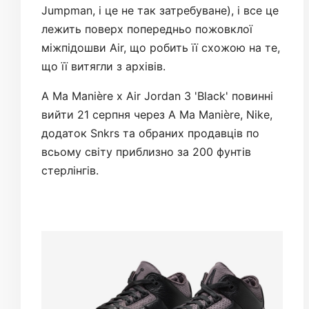
Jumpman, і це не так затребуване), і все це
лежить поверх попередньо пожовклої
міжпідошви Air, що робить її схожою на те,
що її витягли з архівів.
A Ma Manière x Air Jordan 3 'Black' повинні
вийти 21 серпня через A Ma Manière, Nike,
додаток Snkrs та обраних продавців по
всьому світу приблизно за 200 фунтів
стерлінгів.