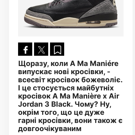
Щоразу, коли A Ma Maniére
випускає нові кросівки, -
всесвіт кросівок божеволіє.
І це стосується майбутніх
кросівок A Ma Manière x Air
Jordan 3 Black. Чому? Ну,
окрім того, що це дуже
гарні кросівки, вони також є
довгоочікуваним