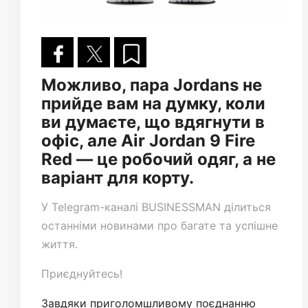
Можливо, пара Jordans не
прийде вам на думку, коли
ви думаєте, що вдягнути в
офіс, але Air Jordan 9 Fire
Red — це робочий одяг, а не
варіант для корту.
У
Telegram-каналі
BUSINESSMAN ділиться
останніми новинами про багате та успішне
життя.
Приєднуйтесь!
Завдяки приголомшливому поєднанню