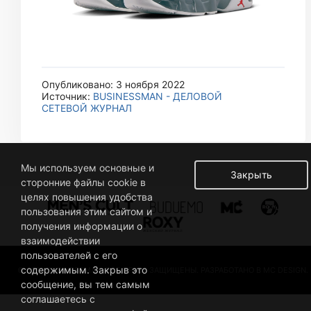
Опубликовано: 3 ноября 2022
Источник:
BUSINESSMAN - ДЕЛОВОЙ
СЕТЕВОЙ ЖУРНАЛ
Мы используем основные и
Закрыть
сторонние файлы cookie в
целях повышения удобства
пользования этим сайтом и
получения информации о
взаимодействии
пользователей с его
содержимым. Закрыв это
© 2019 BUSINESSMAN. ВСЕ ПРАВА ЗАЩИЩЕНЫ. РАЗРАБОТАНО В MC DESIGN.
сообщение, вы тем самым
соглашаетесь с