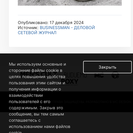
Опубликовано: 17 декабря 2024
Источник:
BUSINESSMAN - ДЕЛОВОЙ
СЕТЕВОЙ ЖУРНАЛ
Мы используем основные и
Закрыть
сторонние файлы cookie в
целях повышения удобства
пользования этим сайтом и
получения информации о
взаимодействии
пользователей с его
© 2019 BUSINESSMAN. ВСЕ ПРАВА ЗАЩИЩЕНЫ. РАЗРАБОТАНО В MC DESIGN.
содержимым. Закрыв это
сообщение, вы тем самым
соглашаетесь с
использованием нами файлов
cookie.