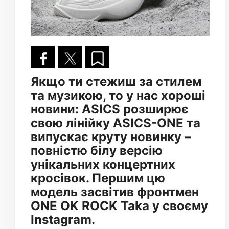
Якщо ти стежиш за стилем
та музикою, то у нас хороші
новини: ASICS розширює
свою лінійку ASICS-ONE та
випускає круту новинку –
повністю білу версію
унікальних концертних
кросівок. Першим цю
модель засвітив фронтмен
ONE OK ROCK Taka у своєму
Instagram.