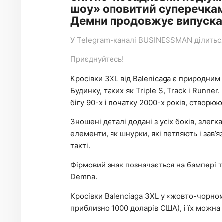
шоу» оповитий суперечкам
Демни продовжує випускати
У
Telegram-каналі
BUSINESSMAN ділиться 
Приєднуйтесь!
Кросівки 3XL від Balenicaga є природним
Будинку, таких як Triple S, Track і Runne
бігу 90-х і початку 2000-х років, створюю
Зношені деталі додані з усіх боків, злег
елементи, як шнурки, які петляють і зав’
такті.
Фірмовий знак позначається на бампері та
Demna.
Кросівки Balenciaga 3XL у «жовто-чорном
приблизно 1000 доларів США), і їх можна 