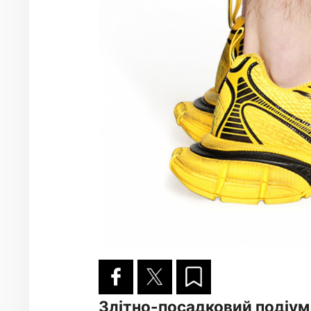
Злітно-посадковий подіум 