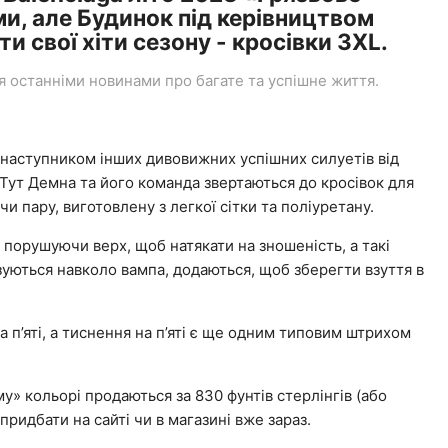
и, але Будинок під керівництвом
 свої хіти сезону - кросівки 3XL.
останніми новинами про багате та успішне життя.
 наступником інших дивовижних успішних силуетів від
r. Тут Демна та його команда звертаються до кросівок для
чи пару, виготовлену з легкої сітки та поліуретану.
ка порушуючи верх, щоб натякати на зношеність, а такі
язуються навколо вампа, додаються, щоб зберегти взуття в
 п’яті, а тиснення на п’яті є ще одним типовим штрихом
у» кольорі продаються за 830 фунтів стерлінгів (або
придбати на сайті чи в магазині вже зараз.