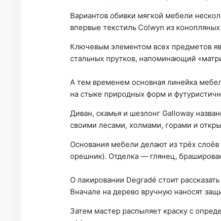
Вариантов обивки мягкой мебели несколь
впервые текстиль Colwyn из конопляных
Ключевым элементом всех предметов явл
стальных прутков, напоминающий «матри
А тем временем основная линейка мебел
на стыке природных форм и футуристичн
Диван, скамья и шезлонг Galloway назва
своими лесами, холмами, горами и откр
Основания мебели делают из трёх слоёв
орешник). Отделка — глянец, браширова
О лакировании Degradé стоит рассказать
Вначале на дерево вручную наносят защ
Затем мастер распыляет краску с опред