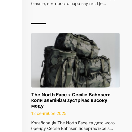
більше, ніж просто пара взуття. Це…
The North Face x Cecilie Bahnsen:
коли альпінізм зустрічає високу
моду
12 сентября 2025
Колаборація The North Face та датського
бренду Cecilie Bahnsen повертається з…