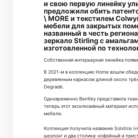
и свою первую линейку ули
предложили обить патен
\ MORE и текстилем Colwy
мебели для закрытых пом
названный в честь регион
зеркало Stirling с амальга
изготовленной по техноло
Собственная интерьерная линейка появила
В 2021-м в коллекцию Home вошли обеде
деревянным каркасом длиной около трёх
Degradé.
Одновременно Bentley представила ткан
теперь этот эксклюзивный материал испо
мебели.
Коллекция получила название Solstice («
шезлонг и два столика: кофейный и прис