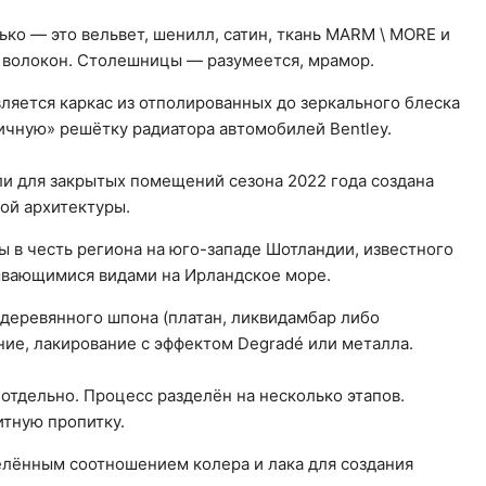
ко — это вельвет, шенилл, сатин, ткань MARM \ MORE и
 волокон. Столешницы — разумеется, мрамор.
яется каркас из отполированных до зеркального блеска
чную» решётку радиатора автомобилей Bentley.
и для закрытых помещений сезона 2022 года создана
ой архитектуры.
ны в честь региона на юго-западе Шотландии, известного
ывающимися видами на Ирландское море.
 деревянного шпона (платан, ликвидамбар либо
ние, лакирование с эффектом Degradé или металла.
 отдельно. Процесс разделён на несколько этапов.
итную пропитку.
елённым соотношением колера и лака для создания