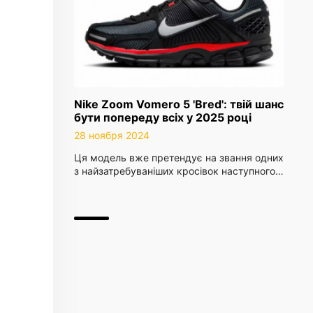
Nike Zoom Vomero 5 'Bred': твій шанс
бути попереду всіх у 2025 році
28 ноября 2024
Ця модель вже претендує на звання одних
з найзатребуваніших кросівок наступного…