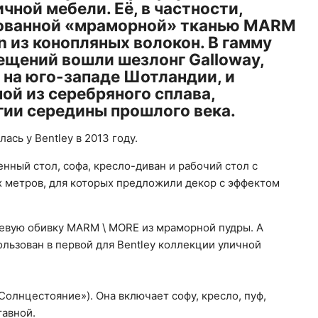
чной мебели. Её, в частности,
тованной «мраморной» тканью MARM
n из конопляных волокон. В гамму
ещений вошли шезлонг Galloway,
а на юго-западе Шотландии, и
мой из серебряного сплава,
гии середины прошлого века.
сь у Bentley в 2013 году.
нный стол, софа, кресло-диван и рабочий стол с
 метров, для которых предложили декор с эффектом
евую обивку MARM \ MORE из мраморной пудры. А
льзован в первой для Bentley коллекции уличной
Солнцестояние»). Она включает софу, кресло, пуф,
тавной.