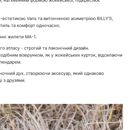
м, натхненним формою жокейської, підкреслює
-естетикою Vans та витонченою асиметрією BILLY'S,
 стиль та комфорт одночасно.
онні жилети MA-1.
о атласу - строгий та лаконічний дизайн.
дібним візерунком, як у жокейських курток, відсилаючи
алендарем.
гоночний дух, створюючи аксесуар, який однаково
і з друзями.