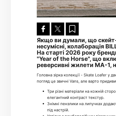
Якщо ви думали, що скейт
несумісні, колаборація BIL
На старті 2026 року бренд
"Year of the Horse", що вк
реверсивні жилети MA-1, 
Головна зірка колекції - Skate Loafer у 
погляд це звичні Vans, але варто придивит
Три різні матеріали на кожній сторо
елегантний контраст текстур.
Знімні пензлики на липучках додают
під настрій.