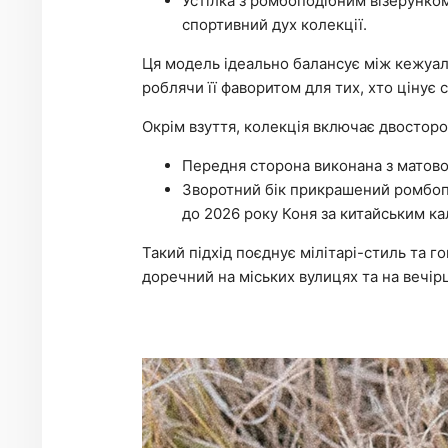
Устілка з ромбоподібним візерунко
спортивний дух колекції.
Ця модель ідеально балансує між кежуал
роблячи її фаворитом для тих, хто цінує
Окрім взуття, колекція включає двостор
Передня сторона виконана з матовог
Зворотний бік прикрашений ромбопо
до 2026 року Коня за китайським к
Такий підхід поєднує мілітарі-стиль та 
доречний на міських вулицях та на вечірц