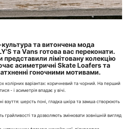
-культура та витончена мода
LY'S та Vans готова вас переконати.
и представили лімітовану колекцію
лючає асиметричні Skate Loafers та
натхненні гоночними мотивами.
двох колірних варіантах: коричневий та чорний. На перший
ися - і асиметрія впадає у вічі.
ні взуття: шерсть поні, гладка шкіра та замша створюють
ь грайливості та дозволяють змінювати зовнішній вигляд