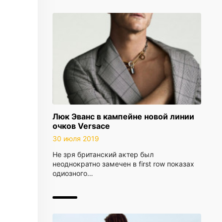
Люк Эванс в кампейне новой линии
очков Versace
30 июля 2019
Не зря британский актер был
неоднократно замечен в first row показах
одиозного…