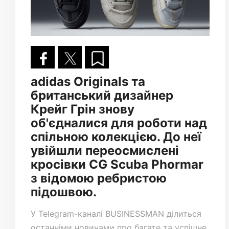
adidas Originals та
британський дизайнер
Крейг Грін знову
об'єдналися для роботи над
спільною колекцією. До неї
увійшли переосмислені
кросівки CG Scuba Phormar
з відомою ребристою
підошвою.
У
Telegram-каналі
BUSINESSMAN ділиться
останніми новинами про багате та успішне