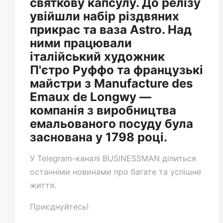
святкову капсулу. До релізу
увійшли набір різдвяних
прикрас та ваза Astro. Над
ними працювали
італійський художник
П'єтро Руффо та французькі
майстри з Manufacture des
Emaux de Longwy —
компанія з виробництва
емальованого посуду була
заснована у 1798 році.
У
Telegram-каналі
BUSINESSMAN ділиться
останніми новинами про багате та успішне
життя.
Приєднуйтесь!