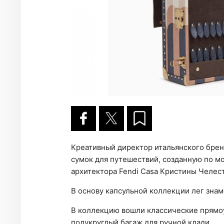
Креативный директор итальянского брен
сумок для путешествий, созданную по м
архитектора Fendi Casa Кристины Челес
В основу капсульной коллекции лег зна
В коллекцию вошли классические прямоу
полукруглый багаж для ручной клади.