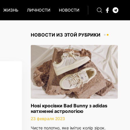
ЖИЗНЬ
ЛИЧНОСТИ
НОВОСТИ
НОВОСТИ ИЗ ЭТОЙ РУБРИКИ
Нові кросівки Bad Bunny з adidas
натхненні астрологією
23 февраля 2023
Чисте полотно, яке імітує колір зірок.