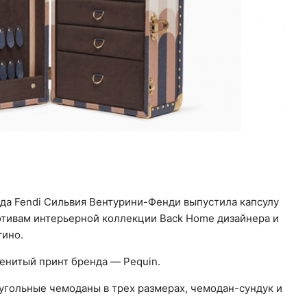
да Fendi Сильвия Вентурини-Фенди выпустила капсулу
отивам интерьерной коллекции Back Home дизайнера и
тино.
менитый принт бренда — Pequin.
гольные чемоданы в трех размерах, чемодан-сундук и