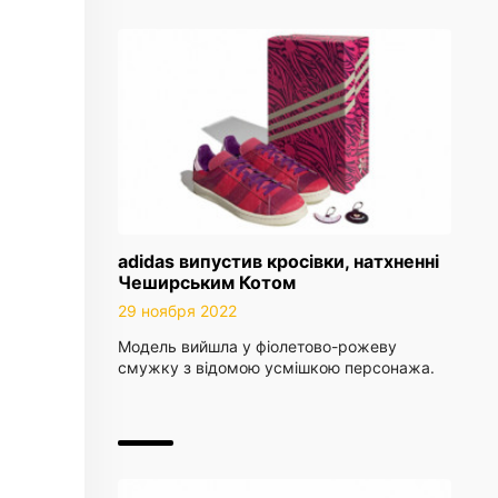
adidas випустив кросівки, натхненні
Чеширським Котом
29 ноября 2022
Модель вийшла у фіолетово-рожеву
смужку з відомою усмішкою персонажа.