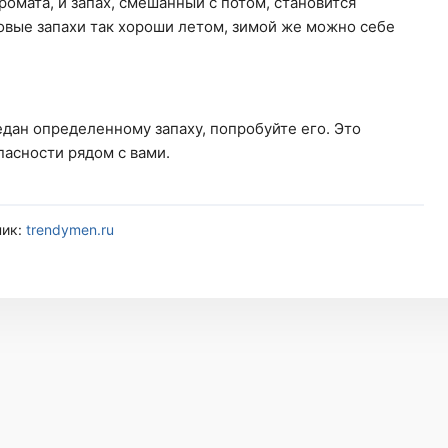
омата, и запах, смешанный с потом, становится
овые запахи так хороши летом, зимой же можно себе
едан определенному запаху, попробуйте его. Это
пасности рядом с вами.
ник:
trendymen.ru