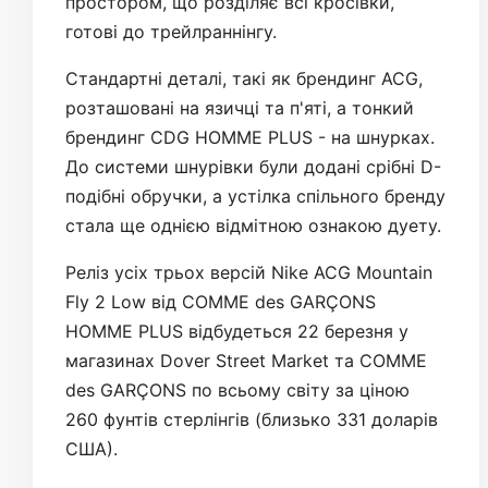
простором, що розділяє всі кросівки,
готові до трейлраннінгу.
Стандартні деталі, такі як брендинг ACG,
розташовані на язичці та п'яті, а тонкий
брендинг CDG HOMME PLUS - на шнурках.
До системи шнурівки були додані срібні D-
подібні обручки, а устілка спільного бренду
стала ще однією відмітною ознакою дуету.
Реліз усіх трьох версій Nike ACG Mountain
Fly 2 Low від COMME des GARÇONS
HOMME PLUS відбудеться 22 березня у
магазинах Dover Street Market та COMME
des GARÇONS по всьому світу за ціною
260 фунтів стерлінгів (близько 331 доларів
США).