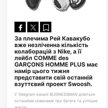
За плечима Рей Кавакубо
вже незліченна кількість
колаборацій з Nike, а її
лейбл COMME des
GARÇONS HOMME PLUS має
намір цього тижня
представити свій останній
взуттєвий проект Swoosh.
У
Telegram-каналі
BUSINESSMAN ділиться
останніми новинами про багате та успішне
життя.