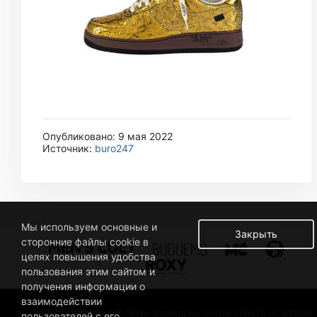
Опубликовано: 9 мая 2022
Источник:
buro247
Мы используем основные и
Закрыть
сторонние файлы cookie в
целях повышения удобства
пользования этим сайтом и
получения информации о
взаимодействии
© 2019 BUSINESSMAN. ВСЕ ПРАВА ЗАЩИЩЕНЫ. РАЗРАБОТАНО В MC DESIGN.
пользователей с его