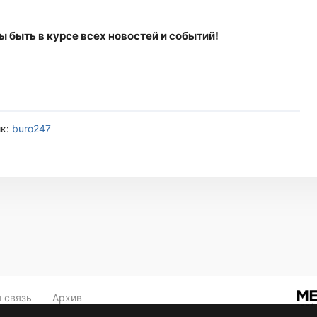
бы быть в курсе всех новостей и событий!
ик:
buro247
 связь
Архив