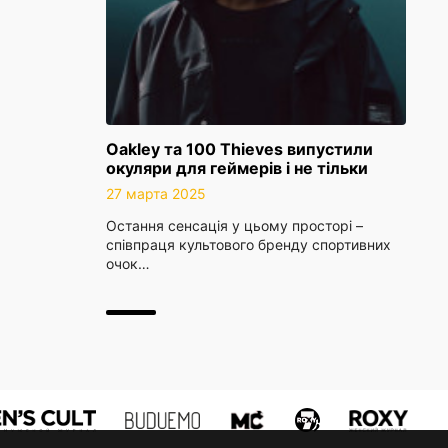
Oakley та 100 Thieves випустили
окуляри для геймерів і не тільки
27 марта 2025
Остання сенсація у цьому просторі –
співпраця культового бренду спортивних
очок…