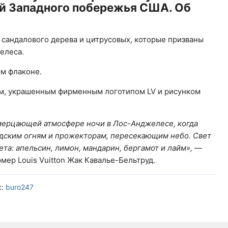
й Западного побережья США. Об
е, сандалового дерева и цитрусовых, которые призваны
елеса.
м флаконе.
ом, украшенным фирменным логотипом LV и рисунком
мерцающей атмосфере ночи в Лос-Анджелесе, когда
одским огням и прожекторам, пересекающим небо. Свет
ета: апельсин, лимон, мандарин, бергамот и лайм»,
—
мер Louis Vuitton Жак Кавалье-Бельтруд.
к:
buro247