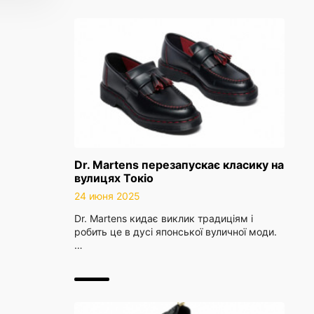
Dr. Martens перезапускає класику на
вулицях Токіо
24 июня 2025
Dr. Martens кидає виклик традиціям і
робить це в дусі японської вуличної моди.
…