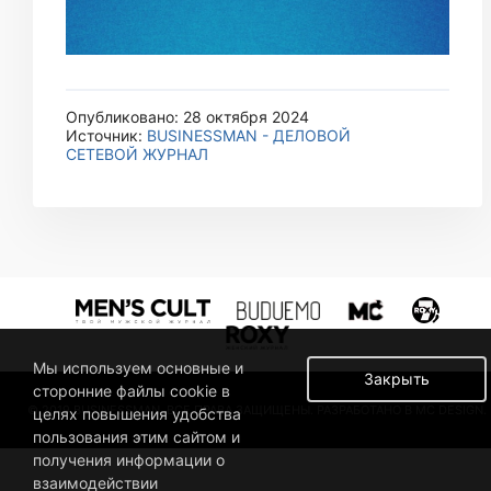
Опубликовано: 28 октября 2024
Источник:
BUSINESSMAN - ДЕЛОВОЙ
СЕТЕВОЙ ЖУРНАЛ
Мы используем основные и
Закрыть
сторонние файлы cookie в
© 2019 BUSINESSMAN. ВСЕ ПРАВА ЗАЩИЩЕНЫ. РАЗРАБОТАНО В MC DESIGN.
целях повышения удобства
пользования этим сайтом и
получения информации о
взаимодействии