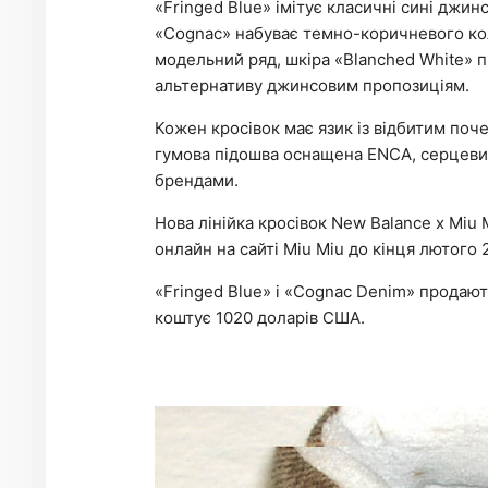
«Fringed Blue» імітує класичні сині джин
«Cognac» набуває темно-коричневого ко
модельний ряд, шкіра «Blanched White» п
альтернативу джинсовим пропозиціям.
Кожен кросівок має язик із відбитим поч
гумова підошва оснащена ENCA, серцевино
брендами.
Нова лінійка кросівок New Balance x Miu 
онлайн на сайті Miu Miu до кінця лютого 
«Fringed Blue» і «Cognac Denim» продають
коштує 1020 доларів США.