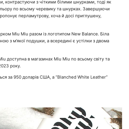
си, контрастуючи з чіткими білими шнурками, тоді як
льору по всьому черевику та шнурках. Завершуючи
ропонує перламутрову, хоча й досі приглушену,
ерком Miu Miu разом із логотипом New Balance. Біла
ю з м’якої подушки, а всередині є устілки з двома
Miu доступна в магазинах Miu Miu по всьому світу та
2023 року.
ся за 950 доларів США, а “Blanched White Leather”