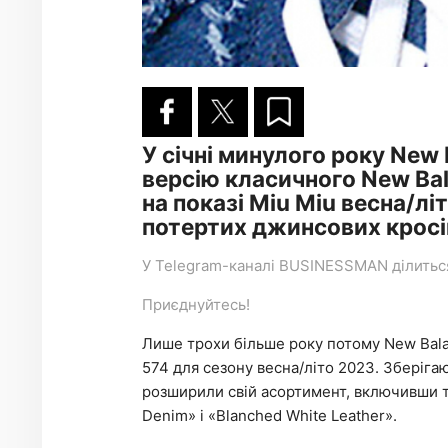
У січні минулого року New
версію класичного New Ba
на показі Miu Miu весна/л
потертих джинсових кросі
У
Telegram-каналі
BUSINESSMAN ділиться 
Приєднуйтесь!
Лише трохи більше року потому New Balan
574 для сезону весна/літо 2023. Зберіга
розширили свій асортимент, включивши тр
Denim» і «Blanched White Leather».