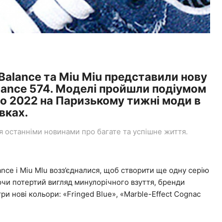
 Balance та Miu Miu представили нову
lance 574. Моделі пройшли подіумом
іто 2022 на Паризькому тижні моди в
вках.
останніми новинами про багате та успішне життя.
ce і Miu MIu возз’єдналися, щоб створити ще одну серію
ючи потертий вигляд минулорічного взуття, бренди
и нові кольори: «Fringed Blue», «Marble-Effect Cognac