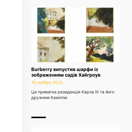
Burberry випустив шарфи із
зображенням садів Хайгроув
16 ноября 2023
Це приватна резиденція Карла III та його
дружини Камілли.