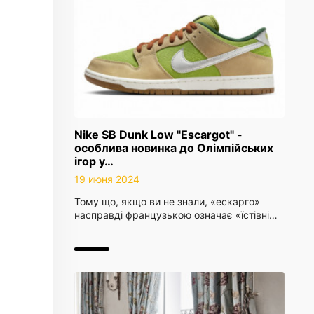
Nike SB Dunk Low "Escargot" -
особлива новинка до Олімпійських
ігор у…
19 июня 2024
Тому що, якщо ви не знали, «ескарго»
насправді французькою означає «їстівні…