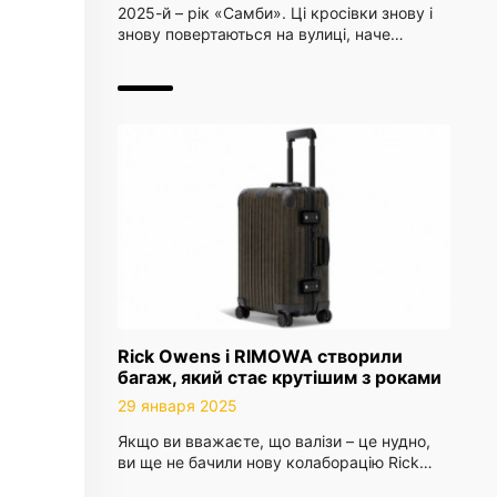
2025-й – рік «Самби». Ці кросівки знову і
знову повертаються на вулиці, наче…
Rick Owens і RIMOWA створили
багаж, який стає крутішим з роками
29 января 2025
Якщо ви вважаєте, що валізи – це нудно,
ви ще не бачили нову колаборацію Rick…