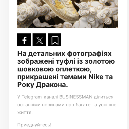
На детальних фотографіях
зображені туфлі із золотою
шовковою оплеткою,
прикрашені темами Nike та
Року Дракона.
У
Telegram-каналі
BUSINESSMAN ділиться
останніми новинами про багате та успішне
життя.
Приєднуйтесь!