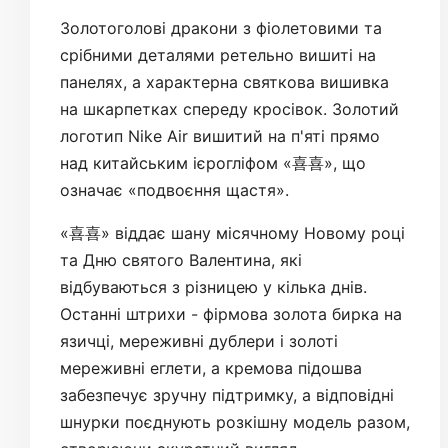
Золотоголові дракони з фіолетовими та
срібними деталями ретельно вишиті на
панелях, а характерна святкова вишивка
на шкарпетках спереду кросівок. Золотий
логотип Nike Air вишитий на п'яті прямо
над китайським ієрогліфом «喜喜», що
означає «подвоєння щастя».
«喜喜» віддає шану місячному Новому році
та Дню святого Валентина, які
відбуваються з різницею у кілька днів.
Останні штрихи - фірмова золота бирка на
язичці, мереживні дублери і золоті
мереживні еглети, а кремова підошва
забезпечує зручну підтримку, а відповідні
шнурки поєднують розкішну модель разом,