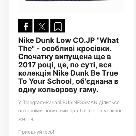
Nike Dunk Low CO.JP "What
The" - особливі кросівки.
Спочатку випущена ще в
2017 році, це, по суті, вся
колекція Nike Dunk Be True
To Your School, об'єднана в
одну кольорову гаму.
У
Telegram-каналі
BUSINESSMAN ділиться
останніми новинами про багате та успішне
життя.
Приєднуйтесь!