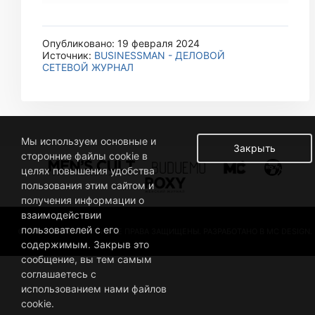
Опубликовано: 19 февраля 2024
Источник:
BUSINESSMAN - ДЕЛОВОЙ
СЕТЕВОЙ ЖУРНАЛ
Мы используем основные и
Закрыть
сторонние файлы cookie в
целях повышения удобства
пользования этим сайтом и
получения информации о
взаимодействии
пользователей с его
© 2019 BUSINESSMAN. ВСЕ ПРАВА ЗАЩИЩЕНЫ. РАЗРАБОТАНО В MC DESIGN.
содержимым. Закрыв это
сообщение, вы тем самым
соглашаетесь с
использованием нами файлов
cookie.