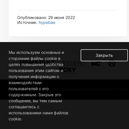
Опубликовано: 29 июня 2022
Источник:
hypebae
Мы используем основные и
Закрыть
сторонние файлы cookie в
целях повышения удобства
пользования этим сайтом и
получения информации о
взаимодействии
пользователей с его
© 2019 BUSINESSMAN. ВСЕ ПРАВА ЗАЩИЩЕНЫ. РАЗРАБОТАНО В MC DESIGN.
содержимым. Закрыв это
сообщение, вы тем самым
соглашаетесь с
использованием нами файлов
cookie.