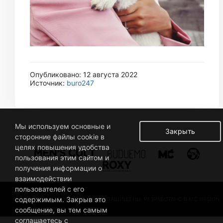
Опубликовано: 12 августа 2022
Источник:
buro247
Мы используем основные и
Закрыть
сторонние файлы cookie в
целях повышения удобства
пользования этим сайтом и
получения информации о
взаимодействии
пользователей с его
содержимым. Закрыв это
© 2019 BUSINESSMAN. ВСЕ ПРАВА ЗАЩИЩЕНЫ. РАЗРАБОТАНО В MC DESIGN.
сообщение, вы тем самым
соглашаетесь с