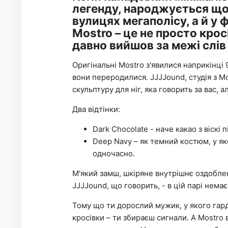
легенду, народжується щос
вулицях мегаполісу, а й у
Mostro – це не просто крос
давно вийшов за межі слів
Оригінальні Mostro з'явилися наприкінці 
вони переродилися. JJJJound, студія з 
скульптуру для ніг, яка говорить за вас, 
Два відтінки:
Dark Chocolate - наче какао з віскі 
Deep Navy – як темний костюм, у як
одночасно.
М'який замш, шкіряне внутрішнє оздоблен
JJJJound, що говорить, - в цій парі нема
Тому що ти дорослий мужик, у якого гард
кросівки – ти збираєш сигнали. А Mostro ві