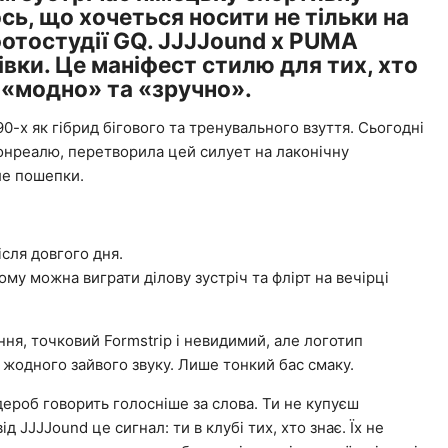
ь, що хочеться носити не тільки на
 фотостудії GQ. JJJJound x PUMA
івки. Це маніфест стилю для тих, хто
 «модно» та «зручно».
90-х як гібрид бігового та тренувального взуття. Сьогодні
Монреалю, перетворила цей силует на лаконічну
але пошепки.
після довгого дня.
ому можна виграти ділову зустріч та флірт на вечірці
ня, точковий Formstrip і невидимий, але логотип
є жодного зайвого звуку. Лише тонкий бас смаку.
ероб говорить голосніше за слова. Ти не купуєш
д JJJJound це сигнал: ти в клубі тих, хто знає. Їх не