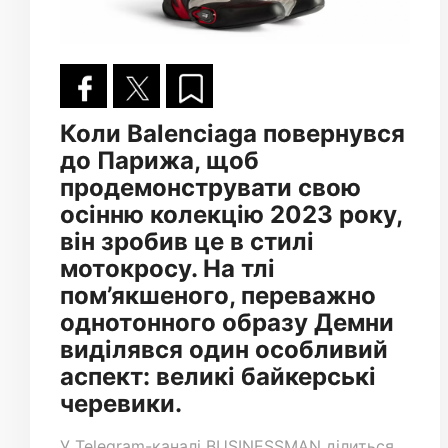
Коли Balenciaga повернувся
до Парижа, щоб
продемонструвати свою
осінню колекцію 2023 року,
він зробив це в стилі
мотокросу. На тлі
пом’якшеного, переважно
однотонного образу Демни
виділявся один особливий
аспект: великі байкерські
черевики.
У
Telegram-каналі
BUSINESSMAN ділиться