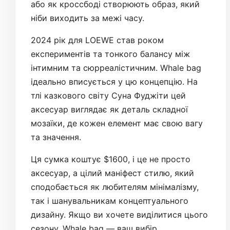
або як кроссбоді створюють образ, який
ніби виходить за межі часу.
2024 рік для LOEWE став роком
експериментів та тонкого балансу між
інтимним та сюрреалістичним. Whale bag
ідеально вписується у цю концепцію. На
тлі казкового світу Суна Фуджіти цей
аксесуар виглядає як деталь складної
мозаїки, де кожен елемент має свою вагу
та значення.
Ця сумка коштує $1600, і це не просто
аксесуар, а цілий маніфест стилю, який
сподобається як любителям мінімалізму,
так і шанувальникам концептуального
дизайну. Якщо ви хочете виділитися цього
сезону, Whale bag — ваш вибір.