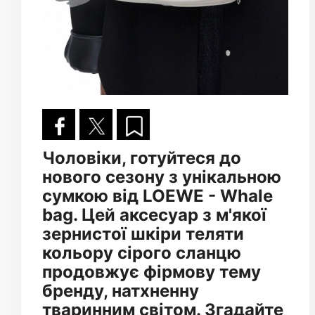
Чоловіки, готуйтеся до
нового сезону з унікальною
сумкою від LOEWE - Whale
bag. Цей аксесуар з м'якої
зернистої шкіри теляти
кольору сірого сланцю
продовжує фірмову тему
бренду, натхненну
тваринним світом. Згадайте