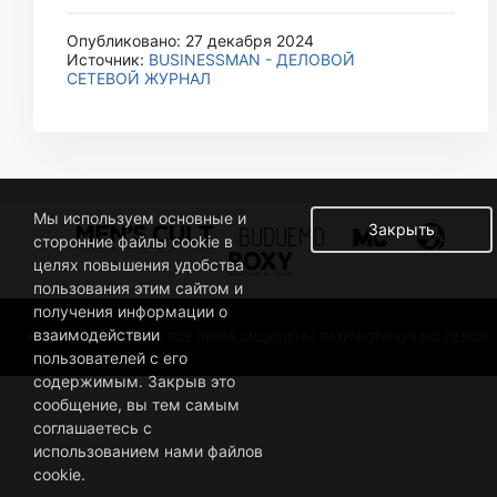
Опубликовано: 27 декабря 2024
Источник:
BUSINESSMAN - ДЕЛОВОЙ
СЕТЕВОЙ ЖУРНАЛ
Мы используем основные и
Закрыть
сторонние файлы cookie в
целях повышения удобства
пользования этим сайтом и
получения информации о
взаимодействии
© 2019 BUSINESSMAN. ВСЕ ПРАВА ЗАЩИЩЕНЫ. РАЗРАБОТАНО В MC DESIGN.
пользователей с его
содержимым. Закрыв это
сообщение, вы тем самым
соглашаетесь с
использованием нами файлов
cookie.