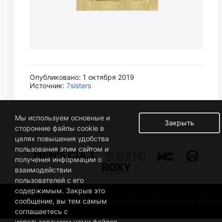
Опубликовано: 1 октября 2019
Источник:
7sisters
Мы используем основные и
Закрыть
сторонние файлы cookie в
целях повышения удобства
пользования этим сайтом и
получения информации о
взаимодействии
пользователей с его
содержимым. Закрыв это
сообщение, вы тем самым
© 2019 BUSINESSMAN. ВСЕ ПРАВА ЗАЩИЩЕНЫ. РАЗРАБОТАНО В MC DESIGN.
соглашаетесь с
использованием нами файлов