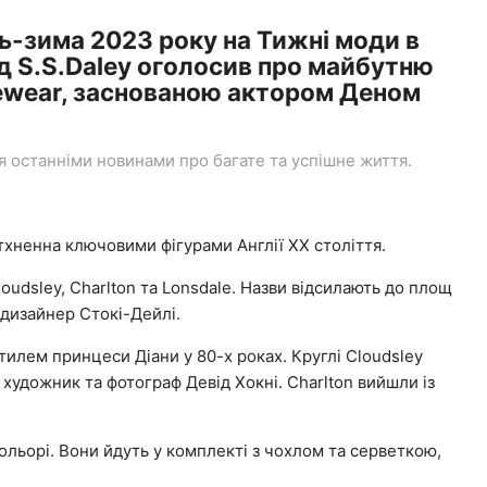
нь-зима 2023 року на Тижні моди в
д S.S.Daley оголосив про майбутню
ewear, заснованою актором Деном
останніми новинами про багате та успішне життя.
тхненна ключовими фігурами Англії XX століття.
loudsley, Charlton та Lonsdale. Назви відсилають до площ
 дизайнер Стокі-Дейлі.
илем принцеси Діани у 80-х роках. Круглі Cloudsley
 художник та фотограф Девід Хокні. Charlton вийшли із
ольорі. Вони йдуть у комплекті з чохлом та серветкою,