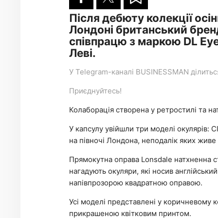
Після дебюту колекції осі
Лондоні британський брен
співпрацю з маркою DL Ey
Леві.
У
Telegram-каналі
BUSINESSMAN ділиться 
Приєднуйтесь!
Колаборація створена у ретростилі та на
У капсулу увійшли три моделі окулярів: C
на півночі Лондона, неподалік яких живе
Прямокутна оправа Lonsdale натхненна ст
нагадують окуляри, які носив англійський
напівпрозорою квадратною оправою.
Усі моделі представлені у коричневому к
прикрашеною квітковим принтом.