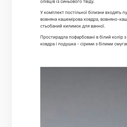
олівців із синьового твіду.
У комплект постільної білизни входять п
вовняна кашемірова ковдра, вовняно-каш
стьобаний килимок для ванної.
Простирадла пофарбовані в білий колір 
ковдра і подушка - сірими з білими смуга