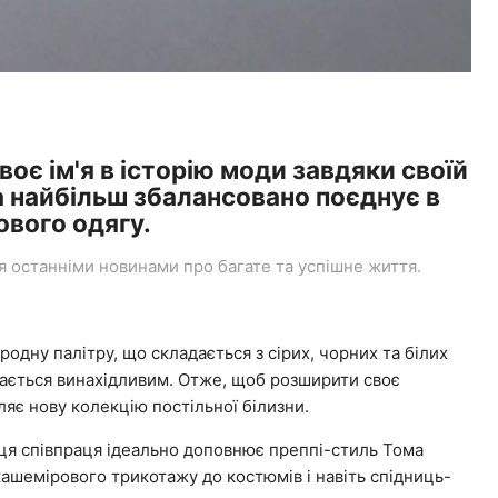
оє ім'я в історію моди завдяки своїй
ка найбільш збалансовано поєднує в
ового одягу.
останніми новинами про багате та успішне життя.
одну палітру, що складається з сірих, чорних та білих
шається винахідливим. Отже, щоб розширити своє
яє нову колекцію постільної білизни.
e ця співпраця ідеально доповнює преппі-стиль Тома
 кашемірового трикотажу до костюмів і навіть спідниць-