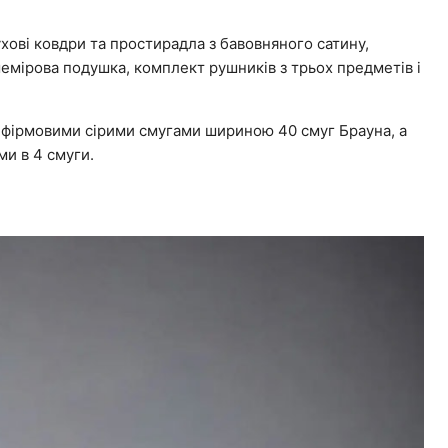
ухові ковдри та простирадла з бавовняного сатину,
емірова подушка, комплект рушників з трьох предметів і
з фірмовими сірими смугами шириною 40 смуг Брауна, а
ми в 4 смуги.