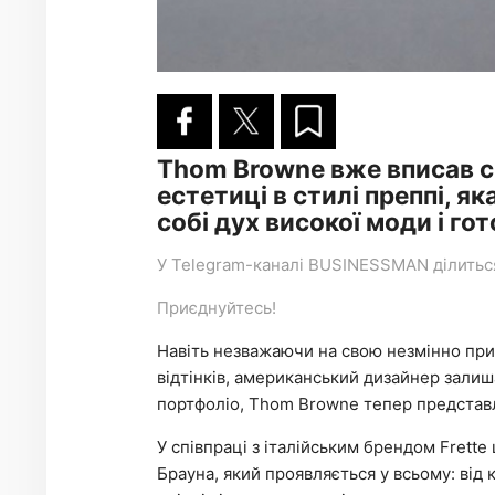
Thom Browne вже вписав св
естетиці в стилі преппі, я
собі дух високої моди і гот
У
Telegram-каналі
BUSINESSMAN ділиться 
Приєднуйтесь!
Навіть незважаючи на свою незмінно прир
відтінків, американський дизайнер зали
портфоліо, Thom Browne тепер представл
У співпраці з італійським брендом Frett
Брауна, який проявляється у всьому: від