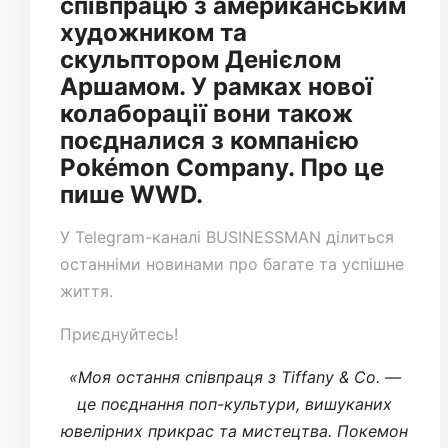
співпрацю з американським
художником та
скульптором Денієлом
Аршамом. У рамках нової
колаборації вони також
поєдналися з компанією
Pokémon Company. Про це
пише WWD.
У
Telegram-каналі
BUSINESSMAN ділиться
останніми новинами про багате та успішне
життя.
Приєднуйтесь!
«Моя остання співпраця з Tiffany & Co. —
це поєднання поп-культури, вишуканих
ювелірних прикрас та мистецтва. Покемон