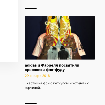
adidas и Фаррелл посвятили
кроссовки фастфуду
29 января 2018
..картошка фри с кетчупом и хот-доги с
горчицей.