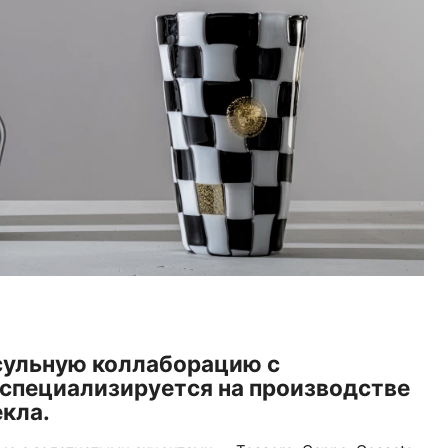
сульную коллаборацию с
я специализируется на производстве
екла.