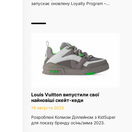
запускає оновлену Loyalty Program –…
Louis Vuitton випустили свої
найновіші скейт-кеди
16 августа 2023
Розроблені Колмом Діллейном з KidSuper
для показу бренду осінь/зима 2023.