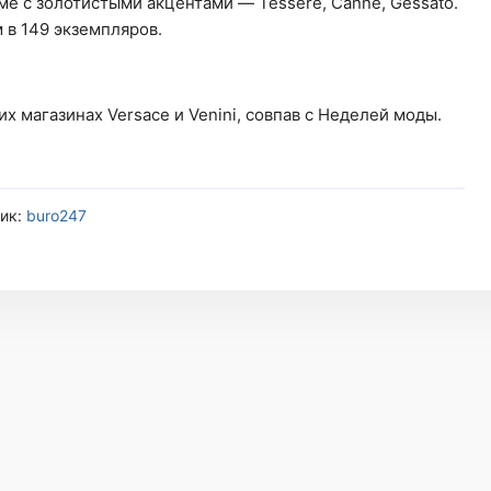
ме с золотистыми акцентами — Tessere, Canne, Gessato.
в 149 экземпляров.
х магазинах Versace и Venini, совпав с Неделей моды.
ик:
buro247