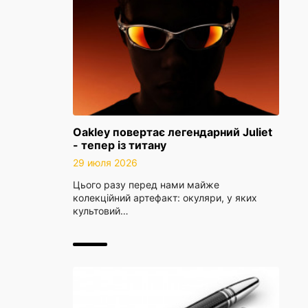
Oakley повертає легендарний Juliet
- тепер із титану
29 июля 2026
Цього разу перед нами майже
колекційний артефакт: окуляри, у яких
культовий…