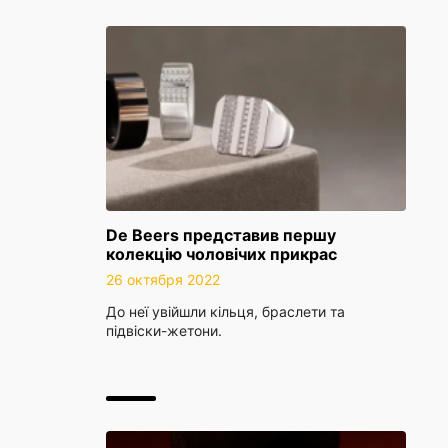
De Beers представив першу
колекцію чоловічих прикрас
26 октября 2022
До неї увійшли кільця, браслети та
підвіски-жетони.