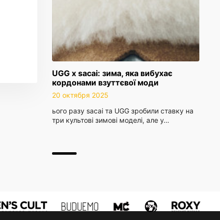
UGG x sacai: зима, яка вибухає
кордонами взуттєвої моди
20 октября 2025
ього разу sacai та UGG зробили ставку на
три культові зимові моделі, але у…