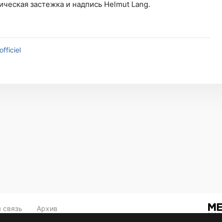
ческая застежка и надпись Helmut Lang.
lofficiel
 связь
Архив