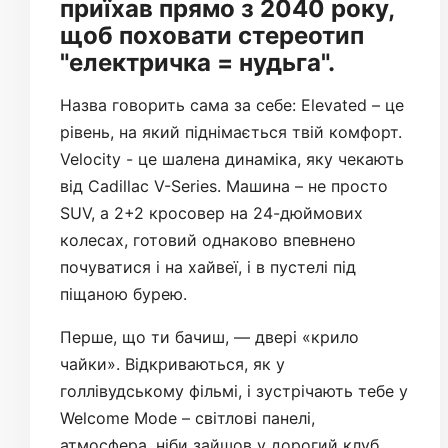
приїхав прямо з 2040 року,
щоб поховати стереотип
"електричка = нудьга".
Назва говорить сама за себе: Elevated – це
рівень, на який піднімається твій комфорт.
Velocity - це шалена динаміка, яку чекають
від Cadillac V-Series. Машина – не просто
SUV, а 2+2 кросовер на 24-дюймових
колесах, готовий однаково впевнено
почуватися і на хайвеї, і в пустелі під
піщаною бурею.
Перше, що ти бачиш, — двері «крило
чайки». Відкриваються, як у
голлівудському фільмі, і зустрічають тебе у
Welcome Mode – світлові панелі,
атмосфера, ніби зайшов у дорогий клуб.