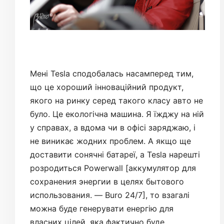
Мені Tesla сподобалась насамперед тим,
що це хороший інноваційний продукт,
якого на ринку серед такого класу авто не
було. Це екологічна машина. Я їжджу на ній
у справах, а вдома чи в офісі заряджаю, і
не виникає жодних проблем. А якщо ще
доставити сонячні батареї, а Tesla нарешті
розродиться Powerwall [аккумулятор для
сохранения энергии в целях бытового
использования. — Buro 24/7], то взагалі
можна буде генерувати енергію для
власних цілей, яка фактично буде