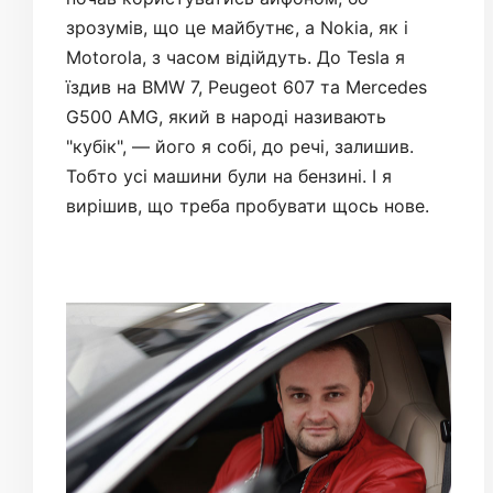
зрозумів, що це майбутнє, а Nokia, як і
Motorola, з часом відійдуть. До Tesla я
їздив на BMW 7, Peugeot 607 та Mercedes
G500 AMG, який в народі називають
"кубік", — його я собі, до речі, залишив.
Тобто усі машини були на бензині. І я
вирішив, що треба пробувати щось нове.