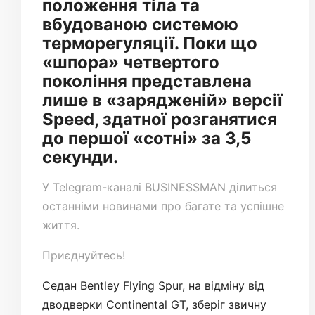
положення тіла та
вбудованою системою
терморегуляції. Поки що
«шпора» четвертого
покоління представлена ​​
лише в «зарядженій» версії
Speed, здатної розганятися
до першої «сотні» за 3,5
секунди.
У
Telegram-каналі
BUSINESSMAN ділиться
останніми новинами про багате та успішне
життя.
Приєднуйтесь!
Седан Bentley Flying Spur, на відміну від
дводверки Continental GT, зберіг звичну