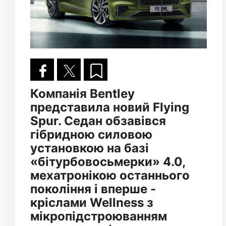
Компанія Bentley
представила новий Flying
Spur. Седан обзавівся
гібридною силовою
установкою на базі
«бітурбовосьмерки» 4.0,
мехатронікою останнього
покоління і вперше -
кріслами Wellness з
мікропідстроюванням