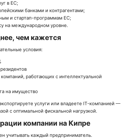
уг в ЕС;
опейскими банками и контрагентами;
ным и стартап-программам ЕС;
су на международном уровне.
днее, чем кажется
ательные условия:
%
ерезидентов
 компаний, работающих с интеллектуальной
ога на имущество
экспортируете услуги или владеете IT-компанией —
зой с оптимальной фискальной нагрузкой.
трации компании на Кипре
н учитывать каждый предприниматель.