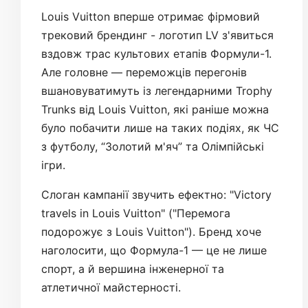
Louis Vuitton вперше отримає фірмовий
трековий брендинг - логотип LV з'явиться
вздовж трас культових етапів Формули-1.
Але головне — переможців перегонів
вшановуватимуть із легендарними Trophy
Trunks від Louis Vuitton, які раніше можна
було побачити лише на таких подіях, як ЧС
з футболу, “Золотий м'яч” та Олімпійські
ігри.
Слоган кампанії звучить ефектно: "Victory
travels in Louis Vuitton" ("Перемога
подорожує з Louis Vuitton"). Бренд хоче
наголосити, що Формула-1 — це не лише
спорт, а й вершина інженерної та
атлетичної майстерності.