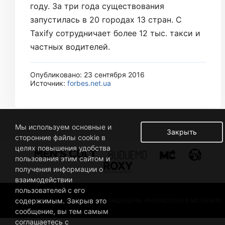
году. За три года существования
запустилась в 20 городах 13 стран. С
Taxify сотрудничает более 12 тыс. такси и
частных водителей.
Опубликовано: 23 сентября 2016
Источник:
forbes.net.ua
Мы используем основные и
Закрыть
сторонние файлы cookie в
целях повышения удобства
пользования этим сайтом и
получения информации о
взаимодействии
пользователей с его
содержимым. Закрыв это
© 2019 BUSINESSMAN. ВСЕ ПРАВА ЗАЩИЩЕНЫ. РАЗРАБОТАНО В MC DESIGN.
сообщение, вы тем самым
соглашаетесь с