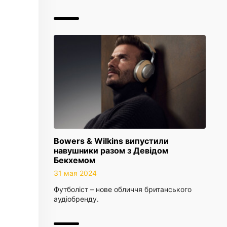
Bowers & Wilkins випустили
навушники разом з Девідом
Бекхемом
31 мая 2024
Футболіст – нове обличчя британського
аудіобренду.