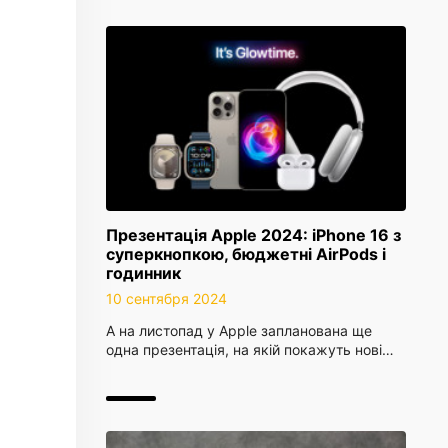
Презентація Apple 2024: iPhone 16 з
суперкнопкою, бюджетні AirPods і
годинник
10 сентября 2024
А на листопад у Apple запланована ще
одна презентація, на якій покажуть нові…