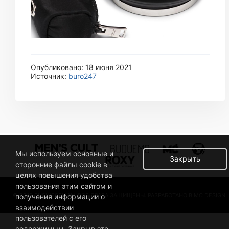
Опубликовано: 18 июня 2021
Источник:
buro247
Мы используем основные и
Закрыть
сторонние файлы cookie в
целях повышения удобства
пользования этим сайтом и
© 2019 BUSINESSMAN. ВСЕ ПРАВА ЗАЩИЩЕНЫ. РАЗРАБОТАНО В MC DESIGN.
получения информации о
взаимодействии
пользователей с его
содержимым. Закрыв это