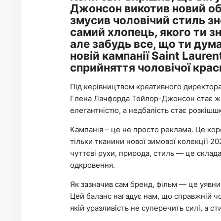
Джонсон викотив новий обр
змусив чоловічий стиль зно
самий хлопець, якого ти зн
але забудь все, що ти дум
новій кампанії Saint Lauren
сприйняття чоловічої краси
Під керівництвом креативного директора
Глена Лачфорда Тейлор-Джонсон стає жив
елегантністю, а недбалість стає розкішш
Кампанія – це не просто реклама. Це ко
тільки тканини нової зимової колекції 202
чуттєві рухи, природа, стиль — це склад
одкровення.
Як зазначив сам бренд, фільм — це уявни
Цей баланс нагадує нам, що справжній чол
якій уразливість не суперечить силі, а ст