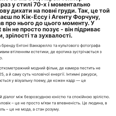
аз у стилі 70-х і моментально
ву дихати на повні груди. Так, це той
аєш по Кік-Ессу і Агенту Форчуну,
ав про нього до цього моменту. У
t він не просто позує - він підриває
, зрілості та зухвалості.
 бренду Ентоні Ваккарелло та культового фотографа
им втіленням естетики, де еротика зустрічається з
ю.
роткометражний модний фільм, де камера пестить не
5, а й саму суть чоловічої енергії. Інтимні ракурси,
ається у візуальну поему, де кожен кадр — це
й діалог між безрозсудною юністю та спокійною зрілістю.
овік – це не просто м'язи та впевненість. Це людина, в
иль – це не мода, а стан розуму.