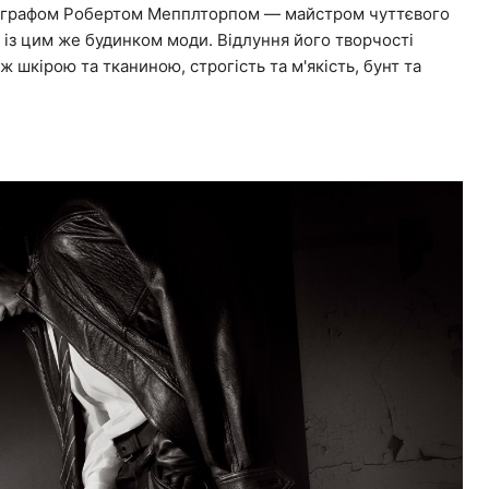
отографом Робертом Мепплторпом — майстром чуттєвого
 із цим же будинком моди. Відлуння його творчості
ж шкірою та тканиною, строгість та м'якість, бунт та