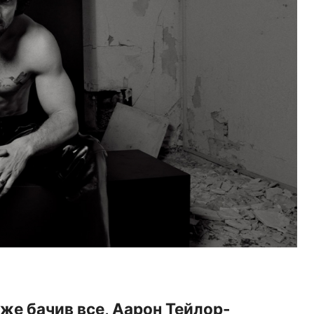
уже бачив все, Аарон Тейлор-