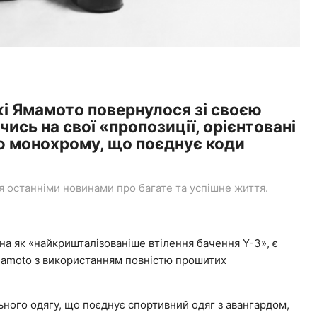
жі Ямамото повернулося зі своєю
ись на свої «пропозиції, орієнтовані
ю монохрому, що поєднує коди
останніми новинами про багате та успішне життя.
лена як «найкришталізованіше втілення бачення Y-3», є
amoto з використанням повністю прошитих
.
льного одягу, що поєднує спортивний одяг з авангардом,