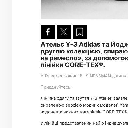
Ательє Y-3 Adidas та Йод
другою колекцією, спираюч
на ремесло», за допомого
лінійки GORE-TEX®.
У
Telegram-каналі
BUSINESSMAN ділиться 
Приєднуйтесь!
Лінійка одягу та взуття Y-3 Atelier, заяв
оновленою версією модних моделей Yam
водонепроникних матеріалів GORE-TEX®
У лінійці представлений набір індивідуа