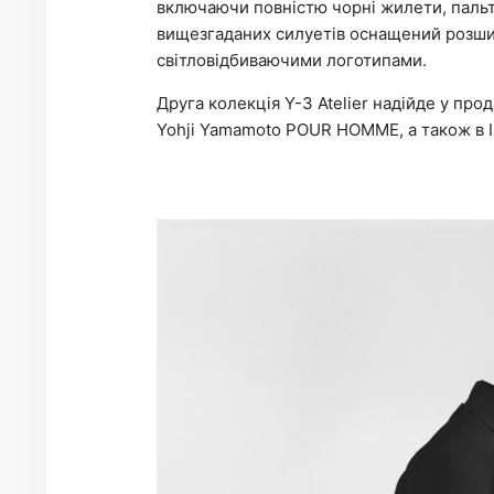
включаючи повністю чорні жилети, пальто
вищезгаданих силуетів оснащений розш
світловідбиваючими логотипами.
Друга колекція Y-3 Atelier надійде у про
Yohji Yamamoto POUR HOMME, а також в І