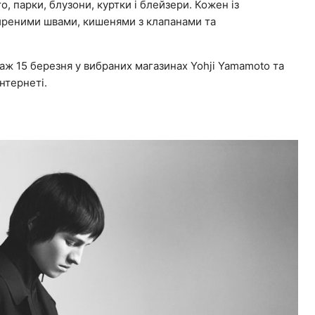
, парки, блузони, куртки і блейзери. Кожен із
иреними швами, кишенями з клапанами та
даж 15 березня у вибраних магазинах Yohji Yamamoto та
нтернеті.