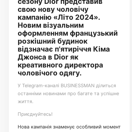
сезону Dior представив
свою нову чоловічу
кампанію «Літо 2024».
Новим візуальним
оформленням французький
розкішний будинок
відзначає п'ятиріччя Кіма
Джонса в Dior як
креативного директора
чоловічого одягу.
У
Telegram-каналі
BUSINESSMAN ділиться
останніми новинами про багате та успішне
життя.
Приєднуйтесь!
Нова кампанія знаменує особливий момент