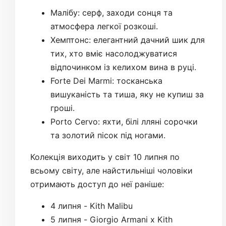
Малібу: серф, заходи сонця та
атмосфера легкої розкоші.
Хемптонс: елегантний дачний шик для
тих, хто вміє насолоджуватися
відпочинком із келихом вина в руці.
Forte Dei Marmi: тосканська
вишуканість та тиша, яку не купиш за
гроші.
Porto Cervo: яхти, білі лляні сорочки
та золотий пісок під ногами.
Колекція виходить у світ 10 липня по
всьому світу, але найстильніші чоловіки
отримають доступ до неї раніше:
4 липня - Kith Malibu
5 липня - Giorgio Armani x Kith