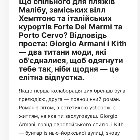
Що спільного для пляжів
Малібу, заміських вілл
Хемптонс та італійських
курортів Forte Dei Marmi та
Porto Cervo? Відповідь
проста: Giorgio Armani і Kith
— два титани моди, які
об'єдналися, щоб одягнути
тебе так, ніби щодня — це
елітна відпустка.
Якщо перша колаборація цих брендів була
прелюдією, друга — повноцінний роман.
Роман з літом, з естетикою узбереж, з
життям, на яке ти заслуговуєш. Giorgio
Armani, гранд європейського стилю, і Kith
— бунтар із нью-йоркської вулиці, знову