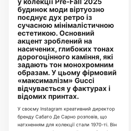
у колекції Pre-Fall 2025
будинок моди віртуозно
поєднує дух ретро із
сучасною мінімалістичною
естетикою. Основний
акцент зроблений на
насичених, глибоких тонах
дорогоцінного каміння, які
задають тон монохромним
образам. У цьому фірмовий
«максималізм» Gucci
відчувається у фактурах і
відомих принтах.
У своєму Instagram креативний директор
бренду Сабато Де Сарно розповів, що
натхненням для колекції стали 1970-ті. Він