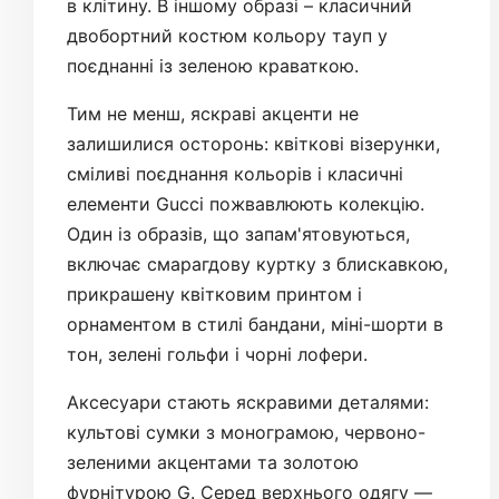
в клітину. В іншому образі – класичний
двобортний костюм кольору тауп у
поєднанні із зеленою краваткою.
Тим не менш, яскраві акценти не
залишилися осторонь: квіткові візерунки,
сміливі поєднання кольорів і класичні
елементи Gucci пожвавлюють колекцію.
Один із образів, що запам'ятовуються,
включає смарагдову куртку з блискавкою,
прикрашену квітковим принтом і
орнаментом в стилі бандани, міні-шорти в
тон, зелені гольфи і чорні лофери.
Аксесуари стають яскравими деталями:
культові сумки з монограмою, червоно-
зеленими акцентами та золотою
фурнітурою G. Серед верхнього одягу —