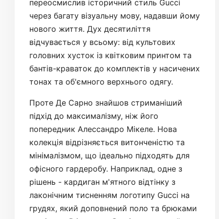
переосмислив історичний стиль Gucci
через багату візуальну мову, надавши йому
нового життя. Дух десятиліття
відчувається у всьому: від культових
головних хусток із квітковим принтом та
бантів-краваток до комплектів у насичених
тонах та об'ємного верхнього одягу.
Проте Де Сарно знайшов стриманіший
підхід до максималізму, ніж його
попередник Алессандро Мікеле. Нова
колекція відрізняється витонченістю та
мінімалізмом, що ідеально підходять для
офісного гардеробу. Наприклад, одне з
рішень - кардиган м'ятного відтінку з
лаконічним тисненням логотипу Gucci на
грудях, який доповнений поло та брюками