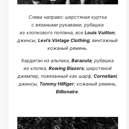
Cлева направо: шерстяная куртка
с вязаными рукавами, рубашка
из хлопкового поплина, все
Louis Vuitton
;
джинсы,
Levi’s Vintage Clothing
; винтажный
кожаный ремень.
Кардиган из альпака,
Baracuta
; рубашка
из хлопка,
Rowing Blazers
; шерстяной
джемпер, повязанный как шарф,
Corneliani
;
джинсы,
Tommy Hilfiger
; кожаный ремень,
Billionaire
.