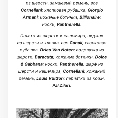
из шерсти, замшевый ремень, все
Corneliani
; хлопковая рубашка,
Giorgio
Armani
; кожаные ботинки,
Billionaire
;
носки,
Pantherella
.
Пальто из шерсти и кашемира, пиджак
из шерсти и хлопка, все
Canali
; хлопковая
рубашка,
Dries Van Noten
; водолазка из
шерсти,
Baracuta
; кожаные ботинки,
Dolce
& Gabbana
; носки,
Pantherella
, шарф из
шерсти и кашемира,
Corneliani
; кожаный
ремень,
Louis Vuitton
; перчатки из кожи,
Pal Zileri
.