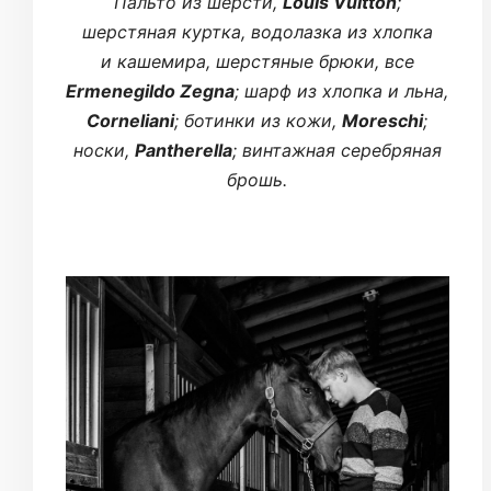
Пальто из шерсти,
Louis Vuitton
;
шерстяная куртка, водолазка из хлопка
и кашемира, шерстяные брюки, все
Ermenegildo Zegna
; шарф из хлопка и льна,
Corneliani
; ботинки из кожи,
Moreschi
;
носки,
Pantherella
; винтажная серебряная
брошь.