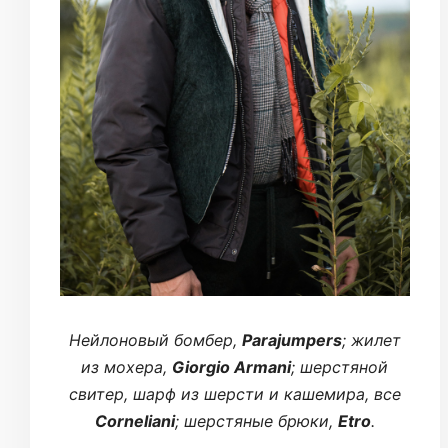
Нейлоновый бомбер,
Parajumpers
; жилет
из мохера,
Giorgio Armani
; шерстяной
свитер, шарф из шерсти и кашемира, все
Corneliani
; шерстяные брюки,
Etro
.