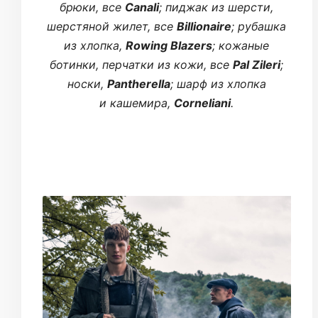
брюки, все
Canali
; пиджак из шерсти,
шерстяной жилет, все
Billionaire
; рубашка
из хлопка,
Rowing Blazers
; кожаные
ботинки, перчатки из кожи, все
Pal Zileri
;
носки,
Pantherella
; шарф из хлопка
и кашемира,
Corneliani
.