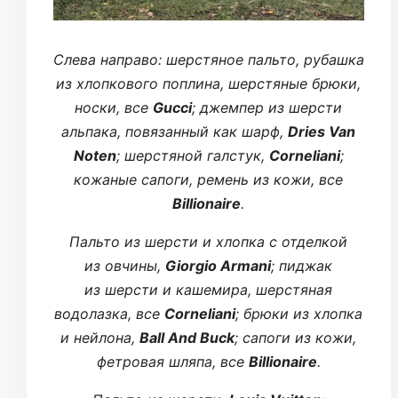
Cлева направо: шерстяное пальто, рубашка
из хлопкового поплина, шерстяные брюки,
носки, все
Gucci
; джемпер из шерсти
альпака, повязанный как шарф,
Dries Van
Noten
; шерстяной галстук,
Corneliani
;
кожаные сапоги, ремень из кожи, все
Billionaire
.
Пальто из шерсти и хлопка с отделкой
из овчины,
Giorgio Armani
; пиджак
из шерсти и кашемира, шерстяная
водолазка, все
Corneliani
; брюки из хлопка
и нейлона,
Ball And Buck
; сапоги из кожи,
фетровая шляпа, все
Billionaire
.