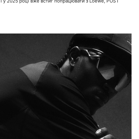
в і у 2025 році вже встиг попрацювати з Loewe, POST