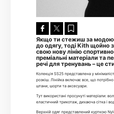
Якщо ти стежиш за модою 
до одягу, тоді Kith щойно 
свою нову лінію спортивно
преміальні матеріали та пе
речі для тренувань – це с
Колекція SS25 представлена ​​у мінімаліс
розкіш. Лінійка включає все, що потрібно
штани, шорти та аксесуари.
Тут використані просунуті матеріали: во
еластичний трикотаж, дихаюча сітка і в
Верхній одяг представлений курткою Nylo