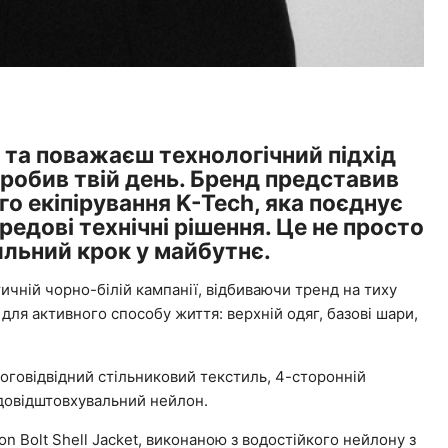
та поважаєш технологічний підхід
зробив твій день. Бренд представив
го екіпірування K-Tech, яка поєднує
редові технічні рішення. Це не просто
тильний крок у майбутнє.
тичній чорно-білій кампанії, відбиваючи тренд на тиху
 для активного способу життя: верхній одяг, базові шари,
логовідвідний стільниковий текстиль, 4-сторонній
одовідштовхувальний нейлон.
n Bolt Shell Jacket, виконаною з водостійкого нейлону з