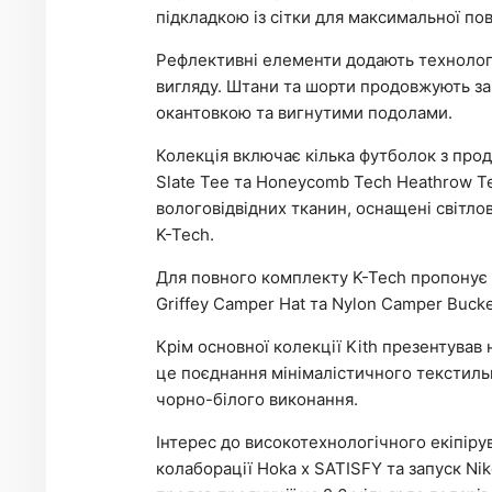
підкладкою із сітки для максимальної по
Рефлективні елементи додають технологіч
вигляду. Штани та шорти продовжують з
окантовкою та вигнутими подолами.
Колекція включає кілька футболок з про
Slate Tee та Honeycomb Tech Heathrow Te
вологовідвідних тканин, оснащені світло
K-Tech.
Для повного комплекту K-Tech пропонує го
Griffey Camper Hat та Nylon Camper Buck
Крім основної колекції Kith презентував 
це поєднання мінімалістичного текстиль
чорно-білого виконання.
Інтерес до високотехнологічного екіпіру
колаборації Hoka x SATISFY та запуск Nik