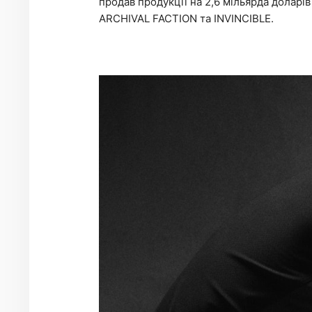
продав продукції на 2,6 мільярда доларі
ARCHIVAL FACTION та INVINCIBLE.