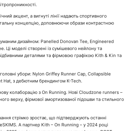
вітропроникності.
ний акцент, а вигнуті лінії надають спортивного
агальну концепцію, доповнюючи образи контрастною
думаним дизайном: Panelled Donovan Tee, Engineered
e. Ці моделі створені із сумішевого нейлону та
відбивними деталями та фірмовою графікою Kith & Kin та
ловні убори: Nylon Griffey Runner Cap, Collapsible
et Hat, з дебютним брендингом K-Tech.
нову колаборацію з On Running. Нові Cloudzone runners –
ного верху, фірмової амортизованої підошви та стильного
вання стрімко зростає, що підтверджують останні
eSKIMS. А партнер Kith – On Running – у 2024 році